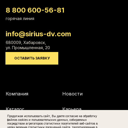
8 800 600-56-81
горячая линия
info@sirius-dv.com
680009, Хабаровск,
ул. Промышленная, 20
ОСТАВИТЬ ЗАЯВКУ
Компания
Новости
Каталог
Карьера
Продолжая использовать сайт, Вы даете согласие на обработку
файлов cookies и пользовательских данных, собираемых
Сервис и запчасти
Спецпредложения
посредством агрегаторов статистики посетителей веб-сайтов в
целях ведения статистики посещений сайта, таргетирования в