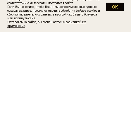
соответствии с интересами посетителя сайта.
OK
Если Вы не хотите, чтобы Ваши вышеперечисленные данные
Финансирование
обрабатывались, просим отключить обработку файлов cookies и
Контакты
сбор пользовательских данных в настройках Вашего браузера
или покинуть сайт.
Оставаясь на сайте, вы соглашаетесь с
политикой их
применения
.
смотрите новости компании
в нашем
канале в MAX
Политика обработки персональных данных
Согласие на обработку персональных данных
Сделано в «Артели»