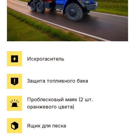
УОС
Тахограф
Набор ADR
Свидетельство о поверке