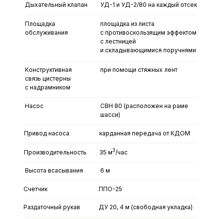
Дыхательный клапан
УД-1 и УД-2/80 на каждый отсек
Площадка
площадка из листа
обслуживания
с противоскользящим эффектом
с лестницей
и складывающимися поручнями
Конструктивная
при помощи стяжных лент
Доработка шасси для
связь цистерны
с надрамником
перевозки ЛВЖ УРАЛ
Next 6х6
Насос
СВН 80 (расположен на раме
шасси)
Привод насоса
карданная передача от КДОМ
3
Производительность
35 м
/час
Высота всасывания
6 м
Счетчик
ППО-25
Раздаточный рукав
ДУ 20, 4 м (свободная укладка)