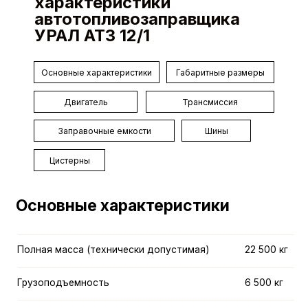
характеристики
автотопливозаправщика
Полная масса (технически допустимая)
22 500 кг
УРАЛ АТЗ 12/1
Грузоподъемность
6 500 кг
Основные характеристики
Габаритные размеры
Распределение полной массы
6 500 кг
на передний мост
Двигатель
Трансмиссия
Распределение полной массы,
16 000 кг
Заправочные емкости
Шины
на заднюю тележку
Цистерны
Объем цистерны
12 м³
Колесная формула
6х6