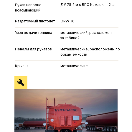
ДУ 75 4 м с БРС Камлок — 2 шт
Рукав напорно-
всасывающий
Раздаточный пистолет
OPW-16
Узел выдачи топлива
металлический, расположен
за кабиной
Искрогаситель
Пеналы для рукавов
металлические, расположены по
бокам емкости
Защита топливного бака
Крылья
металлические
Проблесковый маяк (2 шт.
оранжевого цвета)
Ящик для песка
Ящик для кошмы
Огнетушитель (2 шт. ОП-6