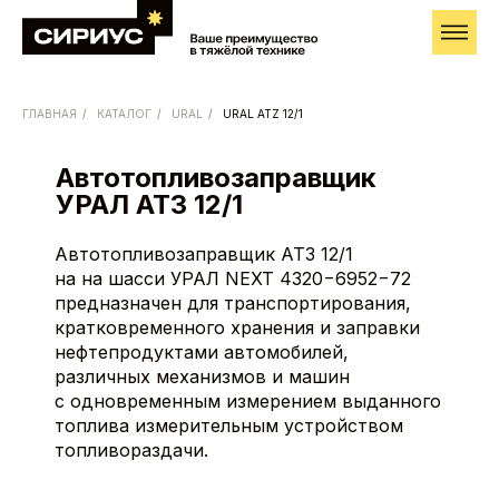
ГЛАВНАЯ
/
КАТАЛОГ
/
URAL
/
URAL ATZ 12/1
Автотопливозаправщик
Запросить условия
поставки
УРАЛ АТЗ 12/1
После поступления запроса наш менеджер
свяжется с вами, чтобы уточнить детали
Автотопливозаправщик АТЗ 12/1
на на шасси УРАЛ NEXT 4320−6952−72
Имя
предназначен для транспортирования,
кратковременного хранения и заправки
нефтепродуктами автомобилей,
Номер телефона
различных механизмов и машин
с одновременным измерением выданного
+7
топлива измерительным устройством
топливораздачи.
Я подтверждаю ознакомление с Политикой
обработки персональных данных и даю согласие
на обработку моих персональных данных
в порядке